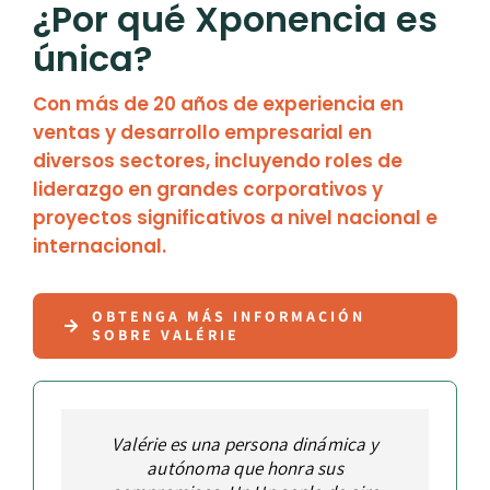
¿Por qué Xponencia es
única?
Con más de 20 años de experiencia en
ventas y desarrollo empresarial en
diversos sectores, incluyendo roles de
liderazgo en grandes corporativos y
proyectos significativos a nivel nacional e
internacional.
OBTENGA MÁS INFORMACIÓN
SOBRE VALÉRIE
Valérie es una persona dinámica y
Definir a Valérie es relativamente
Una de las mayores fortalezas de
Valérie es una de las pocas
sencillo. Es organizada, siempre planea
Valérie es su capacidad para pensar
profesionales con las que tengo la
autónoma que honra sus