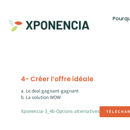
Passer
au
Pourq
contenu
4- Créer l’offre idéale
a. Le deal gagnant-gagnant
b. La solution WOW
Xponencia-3_4b-Options-alternatives
TÉLÉCHA