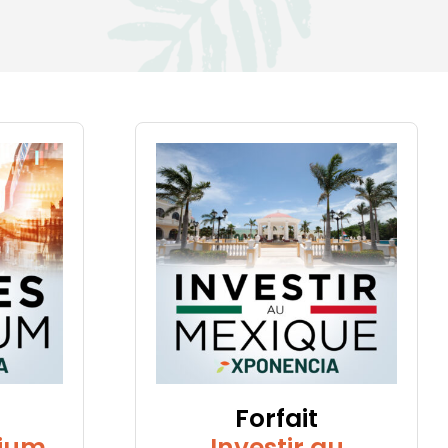
Forfait
mium
Investir au