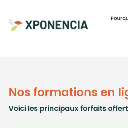
Passer
au
Pourq
contenu
Nos formations en l
Voici les principaux forfaits offe