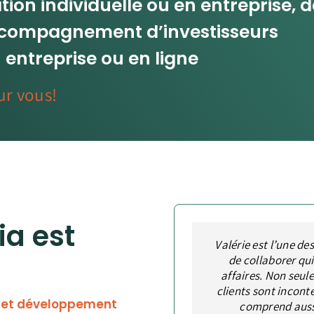
ion individuelle ou en entreprise, d
accompagnement d’investisseurs
 entreprise ou en ligne
ur vous!
a est
Valérie est l’une des
Valérie est une pe
Définir Valérie est
L’une des plus gra
planifie toujours st
de collaborer qu
capacité de pe
ses engageme
transformer le tout e
développement des a
est une experte pou
affaires. Non seul
atout inestimable da
objectifs. ’’Pareto’’ 
clients sont incont
e et développement
des termes de quali
comprend aussi