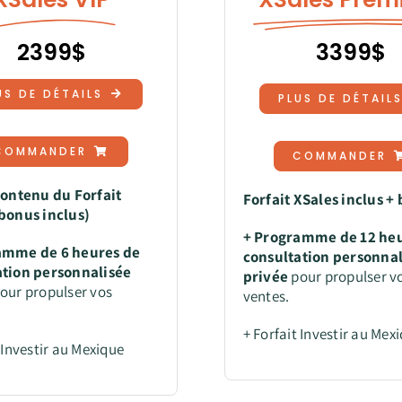
2399$
3399$
US DE DÉTAILS
PLUS DE DÉTAIL
COMMANDER
COMMANDER
contenu du Forfait
Forfait XSales inclus +
bonus inclus)
+ Programme de 12 he
amme de 6 heures
de
consultation personna
ation personnalisée
privée
pour propulser v
our propulser vos
ventes.
+ Forfait Investir au Mex
 Investir au Mexique