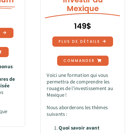
Mexique
149$
S
PLUS DE DÉTAILS
COMMANDER
 bonus
Voici une formation qui vous
ures
de
permettra de comprendre les
lisée
rouages de l’investissement au
os
Mexique !
Nous aborderons les thèmes
ique
suivants :
Quoi savoir avant