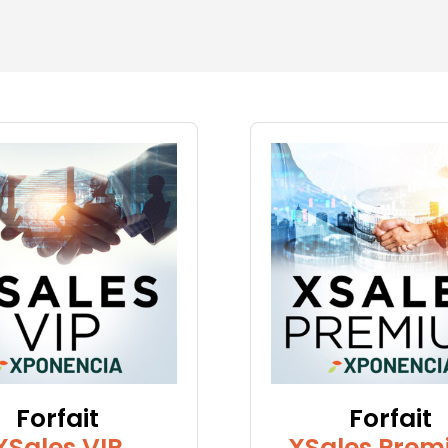
Forfait
Forfait
XSales VIP
XSales Pre