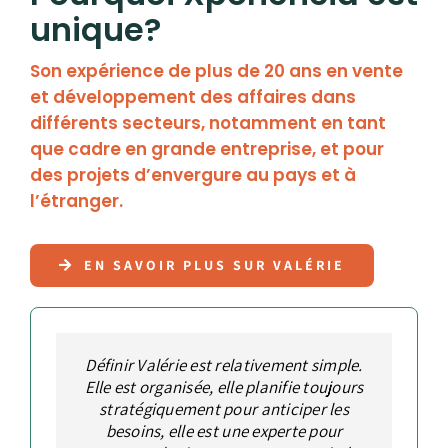
unique?
Son expérience de plus de 20 ans en vente
et développement des affaires dans
différents secteurs, notamment en tant
que cadre en grande entreprise, et pour
des projets d’envergure au pays et à
l’étranger.
EN SAVOIR PLUS SUR VALÉRIE
L’une des plus grandes forces de Valérie
Définir Valérie est relativement simple.
Valérie est une personne dynamique,
Valérie est l’une des rares
Elle est organisée, elle planifie toujours
professionnelles avec qui j’ai la chance
est non seulement sa capacité de
autonome et qui respecte ses
de collaborer qui a vraiment le sens du
engagements. Un vent de fraîcheur en
stratégiquement pour anticiper les
penser stratégiquement, mais
vente et développement des affaires
également de transformer le tout en
besoins, elle est une experte pour
développement des affaires. Non