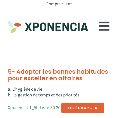
Passer
Compte client
au
contenu
To
Nav
Pourquoi Xponencia
Notre équipe
5- Adopter les bonnes habitudes
pour exceller en affaires
Nos services
a. L’hygiène de vie
Nos formations en ligne
b. La gestion de temps et des priorités
Témoignages
Xponencia-1_5b-Liste-80-20
TÉLÉCHARGER