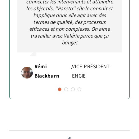
seulement ses atouts en ventes et souci
connecter les intervenants et atteindre
actions concrètes et efficaces. Elle a
dans les moments les plus difficiles.
les objectifs. ’’Pareto’’ elle le connait et
pour ses clients sont incontestables en
été un atout inestimable dans tous les
projets auxquels nous avons eu la
observant ses résultats, mais elle
l’applique donc elle agit avec des
termes de qualité, des processus
comprend aussi l’importance de
chance de collaborer.
Stéphane
,
VICE-PRÉSIDENT, SNC
confirmer la capacité opérationnelle de
efficaces et non complexes. On aime
Houle
LAVALIN
l’organisation avant de s’engager avec
travailler avec Valérie parce que ça
de nouveaux clients.
bouge!
Martin
,
VICE-PRÉSIDENT,
Lefebvre
BGIS
Earl Laforest
,
VICE-PRÉSIDENT FIRST ONSITE
Rémi
,
VICE-PRÉSIDENT
Blackburn
ENGIE