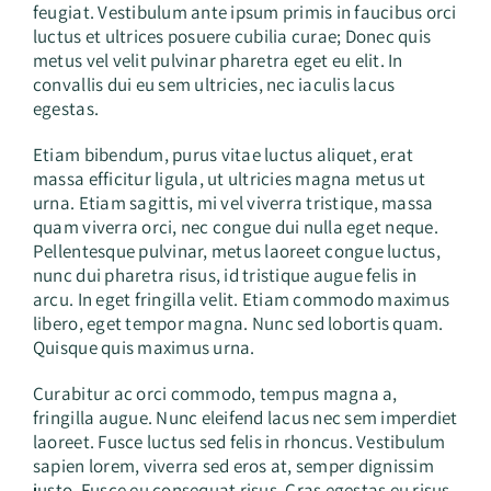
feugiat. Vestibulum ante ipsum primis in faucibus orci
luctus et ultrices posuere cubilia curae; Donec quis
metus vel velit pulvinar pharetra eget eu elit. In
convallis dui eu sem ultricies, nec iaculis lacus
egestas.
Etiam bibendum, purus vitae luctus aliquet, erat
massa efficitur ligula, ut ultricies magna metus ut
urna. Etiam sagittis, mi vel viverra tristique, massa
quam viverra orci, nec congue dui nulla eget neque.
Pellentesque pulvinar, metus laoreet congue luctus,
nunc dui pharetra risus, id tristique augue felis in
arcu. In eget fringilla velit. Etiam commodo maximus
libero, eget tempor magna. Nunc sed lobortis quam.
Quisque quis maximus urna.
Curabitur ac orci commodo, tempus magna a,
fringilla augue. Nunc eleifend lacus nec sem imperdiet
laoreet. Fusce luctus sed felis in rhoncus. Vestibulum
sapien lorem, viverra sed eros at, semper dignissim
justo. Fusce eu consequat risus. Cras egestas eu risus