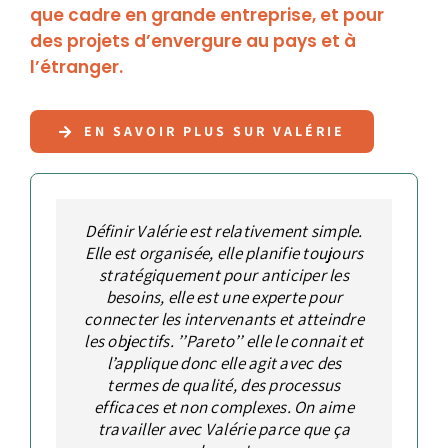
que cadre en grande entreprise, et pour
des projets d’envergure au pays et à
l’étranger.
EN SAVOIR PLUS SUR VALÉRIE
L’une des plus grandes forces de Valérie
Définir Valérie est relativement simple.
Valérie est une personne dynamique,
Valérie est l’une des rares
Elle est organisée, elle planifie toujours
professionnelles avec qui j’ai la chance
est non seulement sa capacité de
autonome et qui respecte ses
de collaborer qui a vraiment le sens du
engagements. Un vent de fraîcheur en
stratégiquement pour anticiper les
penser stratégiquement, mais
vente et développement des affaires
également de transformer le tout en
besoins, elle est une experte pour
développement des affaires. Non
seulement ses atouts en ventes et souci
connecter les intervenants et atteindre
actions concrètes et efficaces. Elle a
dans les moments les plus difficiles.
les objectifs. ’’Pareto’’ elle le connait et
pour ses clients sont incontestables en
été un atout inestimable dans tous les
projets auxquels nous avons eu la
observant ses résultats, mais elle
l’applique donc elle agit avec des
termes de qualité, des processus
comprend aussi l’importance de
chance de collaborer.
Stéphane
,
VICE-PRÉSIDENT, SNC
confirmer la capacité opérationnelle de
efficaces et non complexes. On aime
Houle
LAVALIN
l’organisation avant de s’engager avec
travailler avec Valérie parce que ça