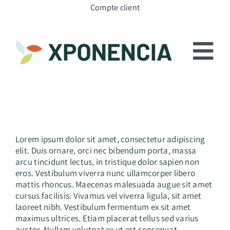
Passer
Compte client
au
contenu
To
Nav
Pourquoi Xponencia
Notre équipe
Lorem ipsum dolor sit amet, consectetur adipiscing
elit. Duis ornare, orci nec bibendum porta, massa
Nos services
arcu tincidunt lectus, in tristique dolor sapien non
eros. Vestibulum viverra nunc ullamcorper libero
Nos formations en ligne
mattis rhoncus. Maecenas malesuada augue sit amet
cursus facilisis. Vivamus vel viverra ligula, sit amet
laoreet nibh. Vestibulum fermentum ex sit amet
Témoignages
maximus ultrices. Etiam placerat tellus sed varius
auctor. Nullam volutpat ex ut est consequat