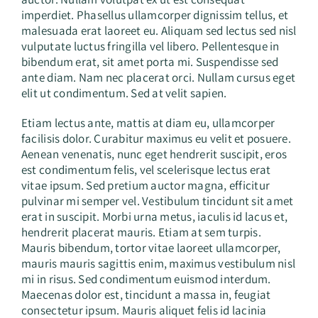
Contact
imperdiet. Phasellus ullamcorper dignissim tellus, et
malesuada erat laoreet eu. Aliquam sed lectus sed nisl
vulputate luctus fringilla vel libero. Pellentesque in
bibendum erat, sit amet porta mi. Suspendisse sed
ante diam. Nam nec placerat orci. Nullam cursus eget
elit ut condimentum. Sed at velit sapien.
Etiam lectus ante, mattis at diam eu, ullamcorper
facilisis dolor. Curabitur maximus eu velit et posuere.
Aenean venenatis, nunc eget hendrerit suscipit, eros
est condimentum felis, vel scelerisque lectus erat
vitae ipsum. Sed pretium auctor magna, efficitur
pulvinar mi semper vel. Vestibulum tincidunt sit amet
erat in suscipit. Morbi urna metus, iaculis id lacus et,
hendrerit placerat mauris. Etiam at sem turpis.
Mauris bibendum, tortor vitae laoreet ullamcorper,
mauris mauris sagittis enim, maximus vestibulum nisl
mi in risus. Sed condimentum euismod interdum.
Maecenas dolor est, tincidunt a massa in, feugiat
consectetur ipsum. Mauris aliquet felis id lacinia