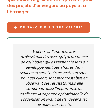
des projets d’envergure au pays et à
l’étranger.
EN SAVOIR PLUS SUR VALÉRIE
L’une des plus grandes forces de Valérie
Définir Valérie est relativement simple.
Valérie est une personne dynamique,
Valérie est l’une des rares
Elle est organisée, elle planifie toujours
professionnelles avec qui j’ai la chance
est non seulement sa capacité de
autonome et qui respecte ses
de collaborer qui a vraiment le sens du
engagements. Un vent de fraîcheur en
stratégiquement pour anticiper les
penser stratégiquement, mais
vente et développement des affaires
également de transformer le tout en
besoins, elle est une experte pour
développement des affaires. Non
seulement ses atouts en ventes et souci
connecter les intervenants et atteindre
actions concrètes et efficaces. Elle a
dans les moments les plus difficiles.
les objectifs. ’’Pareto’’ elle le connait et
pour ses clients sont incontestables en
été un atout inestimable dans tous les
projets auxquels nous avons eu la
observant ses résultats, mais elle
l’applique donc elle agit avec des
termes de qualité, des processus
comprend aussi l’importance de
chance de collaborer.
Stéphane
,
VICE-PRÉSIDENT, SNC
confirmer la capacité opérationnelle de
efficaces et non complexes. On aime
Houle
LAVALIN
l’organisation avant de s’engager avec
travailler avec Valérie parce que ça
de nouveaux clients.
bouge!
Martin
,
VICE-PRÉSIDENT,